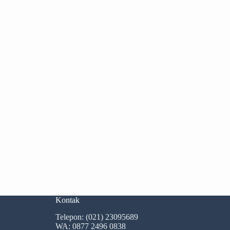
Kontak
Telepon:
(021) 23095689
WA:
0877 2496 0838