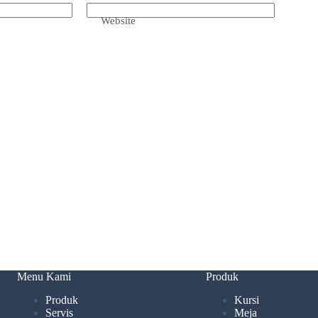
Website
Menu Kami
Produk
Produk
Kursi
Servis
Meja