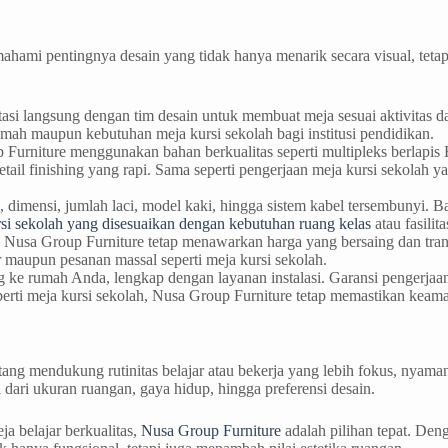
mahami pentingnya desain yang tidak hanya menarik secara visual, teta
ltasi langsung dengan tim desain untuk membuat meja sesuai aktivitas
rumah maupun kebutuhan meja kursi sekolah bagi institusi pendidikan.
 Furniture menggunakan bahan berkualitas seperti multipleks berlapis H
detail finishing yang rapi. Sama seperti pengerjaan meja kursi sekolah
 dimensi, jumlah laci, model kaki, hingga sistem kabel tersembunyi. 
si sekolah yang disesuaikan dengan kebutuhan ruang kelas
atau fasilita
, Nusa Group Furniture tetap menawarkan harga yang bersaing dan tran
ar maupun pesanan massal seperti meja kursi sekolah.
g ke rumah Anda, lengkap dengan layanan instalasi. Garansi pengerjaan
erti meja kursi sekolah, Nusa Group Furniture tetap memastikan keam
ntang mendukung rutinitas belajar atau bekerja yang lebih fokus, nyama
 dari ukuran ruangan, gaya hidup, hingga preferensi desain.
a belajar berkualitas,
Nusa Group Furniture
adalah pilihan tepat. Den