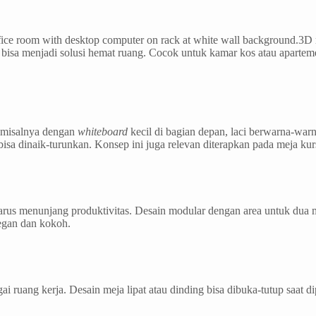
fice room with desktop computer on rack at white wall background.3D 
bisa menjadi solusi hemat ruang. Cocok untuk kamar kos atau apartemen
f, misalnya dengan
whiteboard
kecil di bagian depan, laci berwarna-warn
isa dinaik-turunkan. Konsep ini juga relevan diterapkan pada meja k
 harus menunjang produktivitas. Desain modular dengan area untuk dua 
legan dan kokoh.
i ruang kerja. Desain meja lipat atau dinding bisa dibuka-tutup saat 