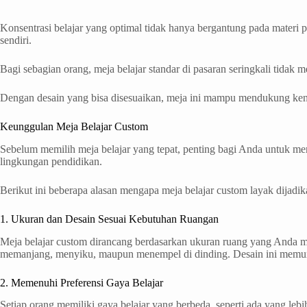
Konsentrasi belajar yang optimal tidak hanya bergantung pada materi pel
sendiri.
Bagi sebagian orang, meja belajar standar di pasaran seringkali tidak m
Dengan desain yang bisa disesuaikan, meja ini mampu mendukung kenyam
Keunggulan Meja Belajar​ Custom
Sebelum memilih meja belajar yang tepat, penting bagi Anda untuk me
lingkungan pendidikan.
Berikut ini beberapa alasan mengapa meja belajar custom layak dijadi
1. Ukuran dan Desain Sesuai Kebutuhan Ruangan
Meja belajar custom dirancang berdasarkan ukuran ruang yang Anda mili
memanjang, menyiku, maupun menempel di dinding. Desain ini memung
2. Memenuhi Preferensi Gaya Belajar
Setiap orang memiliki gaya belajar yang berbeda, seperti ada yang leb