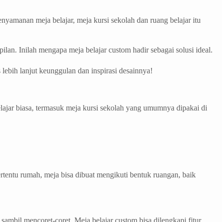
enyamanan meja belajar, meja kursi sekolah​ dan ruang belajar itu
lan. Inilah mengapa meja belajar​ custom hadir sebagai solusi ideal.
lebih lanjut keunggulan dan inspirasi desainnya!
ajar biasa, termasuk meja kursi sekolah yang umumnya dipakai di
rtentu rumah, meja bisa dibuat mengikuti bentuk ruangan, baik
ambil mencoret-coret. Meja belajar custom bisa dilengkapi fitur