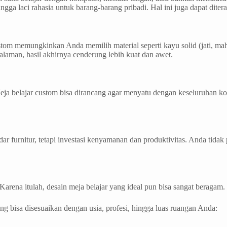
ngga laci rahasia untuk barang-barang pribadi. Hal ini juga dapat dite
stom memungkinkan Anda memilih material seperti kayu solid (jati, m
laman, hasil akhirnya cenderung lebih kuat dan awet.
? Meja belajar custom bisa dirancang agar menyatu dengan keseluruhan
r furnitur, tetapi investasi kenyamanan dan produktivitas. Anda tidak
arena itulah, desain meja belajar yang ideal pun bisa sangat beragam.
ang bisa disesuaikan dengan usia, profesi, hingga luas ruangan Anda: