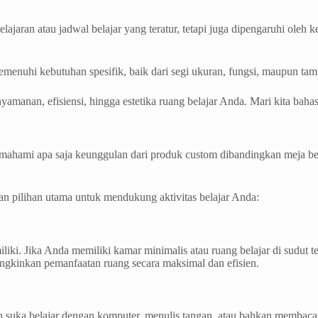
ajaran atau jadwal belajar yang teratur, tetapi juga dipengaruhi oleh k
emenuhi kebutuhan spesifik, baik dari segi ukuran, fungsi, maupun tampi
anan, efisiensi, hingga estetika ruang belajar Anda. Mari kita bahas 
mahami apa saja keunggulan dari produk custom dibandingkan meja bel
kan pilihan utama untuk mendukung aktivitas belajar Anda:
ki. Jika Anda memiliki kamar minimalis atau ruang belajar di sudut te
kinkan pemanfaatan ruang secara maksimal dan efisien.
ih suka belajar dengan komputer, menulis tangan, atau bahkan membaca s