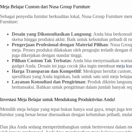
Meja Belajar Custom dari Nusa Group Furniture
Sebagai penyedia furnitur berkualitas lokal, Nusa Group Furniture me
Furniture:
Desain yang Dikonsultasikan Langsung
: Anda bisa berkonsu
sketsa hingga produksi akhir. Baik untuk kebutuhan pribadi di 
Pengerjaan Profesional dengan Material Pilihan
: Nusa Group
meja. Proses produksi dilakukan oleh pengrajin terlatih dengan 
juga dikerjakan dengan standar tinggi.
Pilihan Custom Tak Terbatas
: Anda bisa menyesuaikan warna,
gadget Anda. Desain ini juga cocok jika ingin membuat
meja kur
Harga Transparan dan Kompetitif
: Meskipun bersifat
custom
spesifikasi yang Anda inginkan, baik untuk satu unit meja belaj
Layanan Konsultasi dan Pengiriman
: Produk dikirim langsun
bertransaksi. Bahkan untuk pengiriman dalam jumlah banyak sep
Investasi Meja Belajar untuk Mendukung Produktivitas Anda!
Memilih meja belajar​ yang tepat bukan hanya soal gaya, tetapi juga te
furnitur yang benar-benar disesuaikan dengan kebutuhan pribadi, mulai
Dan jika Anda sedang mempertimbangkan untuk berinvestasi dalam mej