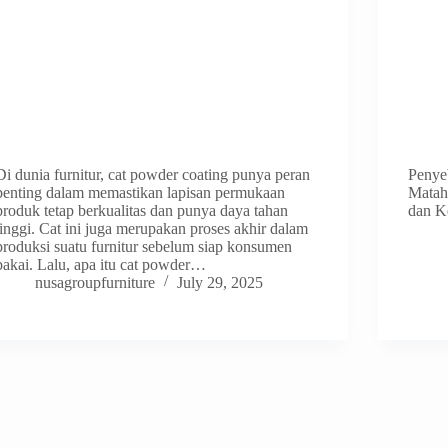
Di dunia furnitur, cat powder coating punya peran
Penyeb
penting dalam memastikan lapisan permukaan
Mataha
produk tetap berkualitas dan punya daya tahan
dan K
tinggi. Cat ini juga merupakan proses akhir dalam
produksi suatu furnitur sebelum siap konsumen
pakai. Lalu, apa itu cat powder…
nusagroupfurniture
July 29, 2025