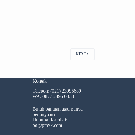
NEXT
Kontak
Telepon:
(021) 23095689
WA:
0877 2496 0838
Butuh bantuan atau punya
pertanyaan?
Hubungi Kami di:
bd@ptnvk.com