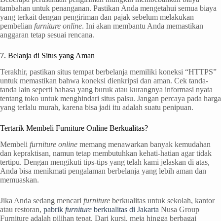
tambahan untuk penanganan. Pastikan Anda mengetahui semua biaya
yang terkait dengan pengiriman dan pajak sebelum melakukan
pembelian
furniture online
. Ini akan membantu Anda memastikan
anggaran tetap sesuai rencana.
7. Belanja di Situs yang Aman
Terakhir, pastikan situs tempat berbelanja memiliki koneksi “HTTPS”
untuk memastikan bahwa koneksi dienkripsi dan aman. Cek tanda-
tanda lain seperti bahasa yang buruk atau kurangnya informasi nyata
tentang toko untuk menghindari situs palsu. Jangan percaya pada harga
yang terlalu murah, karena bisa jadi itu adalah suatu penipuan.
Tertarik Membeli Furniture Online Berkualitas?
Membeli
furniture online
memang menawarkan banyak kemudahan
dan kepraktisan, namun tetap membutuhkan kehati-hatian agar tidak
tertipu. Dengan mengikuti tips-tips yang telah kami jelaskan di atas,
Anda bisa menikmati pengalaman berbelanja yang lebih aman dan
memuaskan.
Jika Anda sedang mencari
furniture
berkualitas untuk sekolah, kantor
atau restoran,
pabrik
furniture
berkualitas di Jakarta
Nusa Group
Furniture adalah pilihan tepat. Dari kursi, meja hingga berbagai