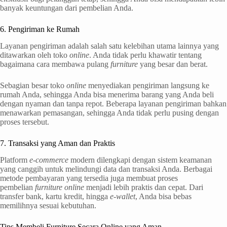
banyak keuntungan dari pembelian Anda.
6. Pengiriman ke Rumah
Layanan pengiriman adalah salah satu kelebihan utama lainnya yang
ditawarkan oleh toko
online
. Anda tidak perlu khawatir tentang
bagaimana cara membawa pulang
furniture
yang besar dan berat.
Sebagian besar toko
online
menyediakan pengiriman langsung ke
rumah Anda, sehingga Anda bisa menerima barang yang Anda beli
dengan nyaman dan tanpa repot. Beberapa layanan pengiriman bahkan
menawarkan pemasangan, sehingga Anda tidak perlu pusing dengan
proses tersebut.
7. Transaksi yang Aman dan Praktis
Platform
e-commerce
modern dilengkapi dengan sistem keamanan
yang canggih untuk melindungi data dan transaksi Anda. Berbagai
metode pembayaran yang tersedia juga membuat proses
pembelian
furniture online
menjadi lebih praktis dan cepat. Dari
transfer bank, kartu kredit, hingga
e-wallet
, Anda bisa bebas
memilihnya sesuai kebutuhan.
Tips Membeli Furniture Secara Online yang Aman