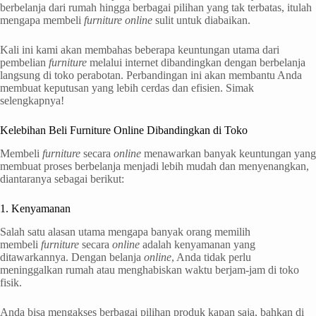
berbelanja dari rumah hingga berbagai pilihan yang tak terbatas, itulah
mengapa membeli
furniture online
sulit untuk diabaikan.
Kali ini kami akan membahas beberapa keuntungan utama dari
pembelian
furniture
melalui internet dibandingkan dengan berbelanja
langsung di toko perabotan. Perbandingan ini akan membantu Anda
membuat keputusan yang lebih cerdas dan efisien. Simak
selengkapnya!
Kelebihan Beli Furniture Online Dibandingkan di Toko
Membeli
furniture
secara
online
menawarkan banyak keuntungan yang
membuat proses berbelanja menjadi lebih mudah dan menyenangkan,
diantaranya sebagai berikut:
1. Kenyamanan
Salah satu alasan utama mengapa banyak orang memilih
membeli
furniture
secara
online
adalah kenyamanan yang
ditawarkannya. Dengan belanja
online
, Anda tidak perlu
meninggalkan rumah atau menghabiskan waktu berjam-jam di toko
fisik.
Anda bisa mengakses berbagai pilihan produk kapan saja, bahkan di