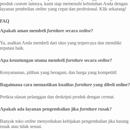
produk
custom
lainnya, kami siap memenuhi kebutuhan Anda dengan
layanan pembelian
online
yang cepat dan profesional. Klik sekarang!
FAQ
Apakah aman membeli
furniture
secara
online
?
Ya, asalkan Anda membeli dari situs yang terpercaya dan memiliki
reputasi baik.
Apa keuntungan utama membeli
furniture
secara
online
?
Kenyamanan, pilihan yang beragam, dan harga yang kompetitif.
Bagaimana cara memastikan kualitas
furniture
yang dibeli online?
Periksa ulasan pelanggan dan deskripsi produk dengan cermat.
Apakah ada layanan pengembalian jika
furniture
rusak?
Banyak toko
online
menyediakan kebijakan pengembalian jika barang
rusak atau tidak sesuai.