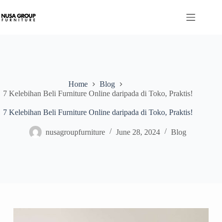
Home
Blog
7 Kelebihan Beli Furniture Online daripada di Toko, Praktis!
7 Kelebihan Beli Furniture Online daripada di Toko, Praktis!
nusagroupfurniture
June 28, 2024
Blog