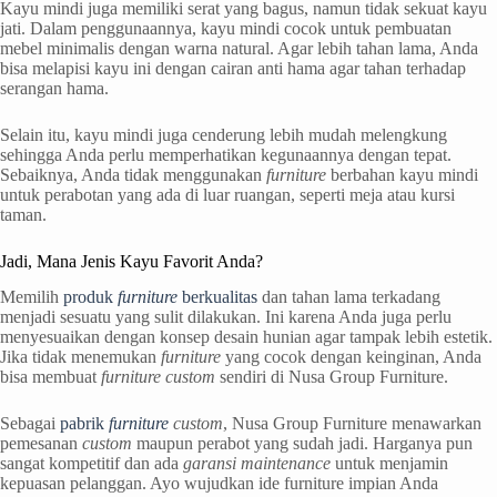
Kayu mindi juga memiliki serat yang bagus, namun tidak sekuat kayu
jati. Dalam penggunaannya, kayu mindi cocok untuk pembuatan
mebel minimalis dengan warna natural. Agar lebih tahan lama, Anda
bisa melapisi kayu ini dengan cairan anti hama agar tahan terhadap
serangan hama.
Selain itu, kayu mindi juga cenderung lebih mudah melengkung
sehingga Anda perlu memperhatikan kegunaannya dengan tepat.
Sebaiknya, Anda tidak menggunakan
furniture
berbahan kayu mindi
untuk perabotan yang ada di luar ruangan, seperti meja atau kursi
taman.
Jadi, Mana Jenis Kayu Favorit Anda?
Memilih
produk
furniture
berkualitas
dan tahan lama terkadang
menjadi sesuatu yang sulit dilakukan. Ini karena Anda juga perlu
menyesuaikan dengan konsep desain hunian agar tampak lebih estetik.
Jika tidak menemukan
furniture
yang cocok dengan keinginan, Anda
bisa membuat
furniture
custom
sendiri di Nusa Group Furniture.
Sebagai
pabrik
furniture
custom
, Nusa Group Furniture menawarkan
pemesanan
custom
maupun perabot yang sudah jadi. Harganya pun
sangat kompetitif dan ada
garansi maintenance
untuk menjamin
kepuasan pelanggan. Ayo wujudkan ide furniture impian Anda