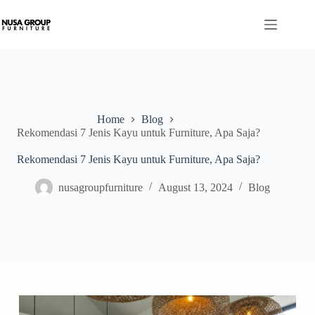
Home
Blog
Rekomendasi 7 Jenis Kayu untuk Furniture, Apa Saja?
Rekomendasi 7 Jenis Kayu untuk Furniture, Apa Saja?
nusagroupfurniture
August 13, 2024
Blog