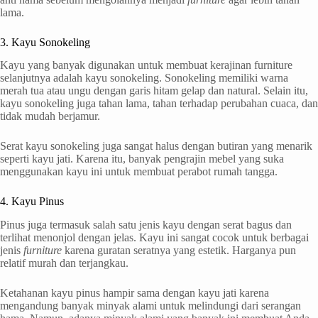
lama.
3. Kayu Sonokeling
Kayu yang banyak digunakan untuk membuat kerajinan furniture
selanjutnya adalah kayu sonokeling. Sonokeling memiliki warna
merah tua atau ungu dengan garis hitam gelap dan natural. Selain itu,
kayu sonokeling juga tahan lama, tahan terhadap perubahan cuaca, dan
tidak mudah berjamur.
Serat kayu sonokeling juga sangat halus dengan butiran yang menarik
seperti kayu jati. Karena itu, banyak pengrajin mebel yang suka
menggunakan kayu ini untuk membuat perabot rumah tangga.
4. Kayu Pinus
Pinus juga termasuk salah satu jenis kayu dengan serat bagus dan
terlihat menonjol dengan jelas. Kayu ini sangat cocok untuk berbagai
jenis
furniture
karena guratan seratnya yang estetik. Harganya pun
relatif murah dan terjangkau.
Ketahanan kayu pinus hampir sama dengan kayu jati karena
mengandung banyak minyak alami untuk melindungi dari serangan