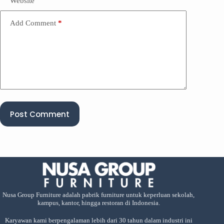
Website
Add Comment
*
Post Comment
Nusa Group Furniture adalah pabrik furniture untuk keperluan sekolah,
kampus, kantor, hingga restoran di Indonesia.
Karyawan kami berpengalaman lebih dari 30 tahun dalam industri ini