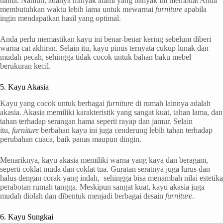
hama. Namun, adanya minyak alami yang banyak ini membuat Anda
membutuhkan waktu lebih lama untuk mewarnai
furniture
apabila
ingin mendapatkan hasil yang optimal.
Anda perlu memastikan kayu ini benar-benar kering sebelum diberi
warna cat akhiran. Selain itu, kayu pinus ternyata cukup lunak dan
mudah pecah, sehingga tidak cocok untuk bahan baku mebel
berukuran kecil.
5. Kayu Akasia
Kayu yang cocok untuk berbagai
furniture
di rumah lainnya adalah
akasia. Akasia memiliki karakteristik yang sangat kuat, tahan lama, dan
tahan terhadap serangan hama seperti rayap dan jamur. Selain
itu,
furniture
berbahan kayu ini juga cenderung lebih tahan terhadap
perubahan cuaca, baik panas maupun dingin.
Menariknya, kayu akasia memiliki warna yang kaya dan beragam,
seperti coklat muda dan coklat tua. Guratan seratnya juga lurus dan
halus dengan corak yang indah, sehingga bisa menambah nilai estetika
perabotan rumah tangga. Meskipun sangat kuat, kayu akasia juga
mudah diolah dan dibentuk menjadi berbagai desain
furniture
.
6. Kayu Sungkai