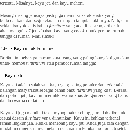
tertentu. Misalnya, kayu jati dan kayu mahoni.
Masing-masing jenisnya pasti juga memiliki karakteristik yang
berbeda, baik dari segi kekuatan maupun tampilan akhirnya. Nah, dari
sekian banyak jenis bahan
furniture
yang ada di pasaran, artikel ini
akan mengulas 7 jenis bahan kayu yang cocok untuk perabot rumah
tangga di rumah. Mari simak!
7 Jenis Kayu untuk Furniture
Berikut ini beberapa macam kayu yang yang paling banyak digunakan
untuk membuat
furniture
atau perabot rumah tangga:
1. Kayu Jati
Kayu jati adalah salah satu kayu yang paling populer dan terkenal di
kalangan masyarakat sebagai bahan baku
furniture
yang kuat. Berasal
dari pohon jati, kayu ini memiliki warna khas dengan serat yang halus
dan berwarna coklat tua.
Kayu jati juga memiliki tekstur yang halus sehingga mudah dibentuk
sesuai desain
furniture
yang diinginkan. Kayu ini bahkan terkenal
ramah lingkungan. Ketika menebang kayu jati, Anda juga bisa dengan
mudah memperbaruinya melalui penanaman kembali pohon jati setelah