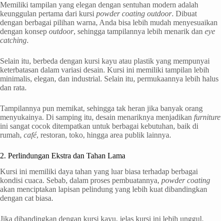
Memiliki tampilan yang elegan dengan sentuhan modern adalah
keunggulan pertama dari kursi
powder coating outdoor
. Dibuat
dengan berbagai pilihan warna, Anda bisa lebih mudah menyesuaikan
dengan konsep
outdoor
, sehingga tampilannya lebih menarik dan
eye
catching
.
Selain itu, berbeda dengan kursi kayu atau plastik yang mempunyai
keterbatasan dalam variasi desain. Kursi ini memiliki tampilan lebih
minimalis, elegan, dan industrial. Selain itu, permukaannya lebih halus
dan rata.
Tampilannya pun memikat, sehingga tak heran jika banyak orang
menyukainya. Di samping itu, desain menariknya menjadikan
furniture
ini sangat cocok ditempatkan untuk berbagai kebutuhan, baik di
rumah,
café
, restoran, toko, hingga area publik lainnya.
2. Perlindungan Ekstra dan Tahan Lama
Kursi ini memiliki daya tahan yang luar biasa terhadap berbagai
kondisi cuaca. Sebab, dalam proses pembuatannya,
powder coating
akan menciptakan lapisan pelindung yang lebih kuat dibandingkan
dengan cat biasa.
Jika dibandingkan dengan kursi kayu, jelas kursi ini lebih unggul.