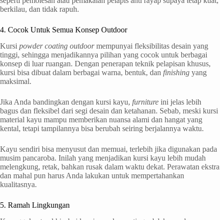
seperti pemolesan atau pemakaian pelapis anti rayap supaya tetap kuat,
berkilau, dan tidak rapuh.
4. Cocok Untuk Semua Konsep Outdoor
Kursi
powder coating outdoor
mempunyai fleksibilitas desain yang
tinggi, sehingga menjadikannya pilihan yang cocok untuk berbagai
konsep di luar ruangan. Dengan penerapan teknik pelapisan khusus,
kursi bisa dibuat dalam berbagai warna, bentuk, dan
finishing
yang
maksimal.
Jika Anda bandingkan dengan kursi kayu,
furniture
ini jelas lebih
bagus dan fleksibel dari segi desain dan ketahanan. Sebab, meski kursi
material kayu mampu memberikan nuansa alami dan hangat yang
kental, tetapi tampilannya bisa berubah seiring berjalannya waktu.
Kayu sendiri bisa menyusut dan memuai, terlebih jika digunakan pada
musim pancaroba. Inilah yang menjadikan kursi kayu lebih mudah
melengkung, retak, bahkan rusak dalam waktu dekat. Perawatan ekstra
dan mahal pun harus Anda lakukan untuk mempertahankan
kualitasnya.
5. Ramah Lingkungan